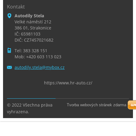
Kontakt
Autodíly Stela
Velké náměstí 212
386 01, Strakonice
IČ: 65981103
DIČ: CZ7457021682
Tel: 383 328 151
Mob: +420 603 113 023
autodily
.stela@m
ybox.cz
https://www.hr-auto.cz/
© 2022 Všechna práva
Tvorba webových stránek zdarma
vyhrazena.