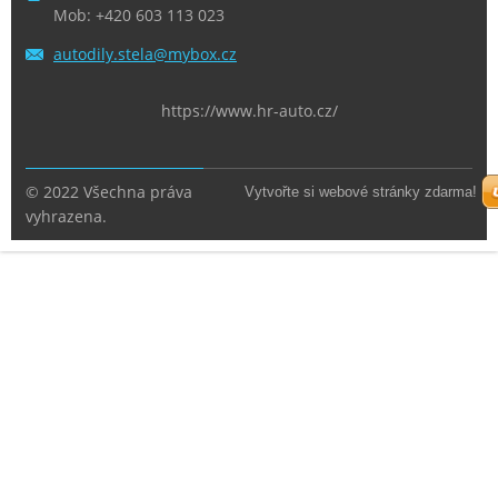
Mob: +420 603 113 023
autodily
.stela@m
ybox.cz
https://www.hr-auto.cz/
© 2022 Všechna práva
Vytvořte si webové stránky zdarma!
vyhrazena.