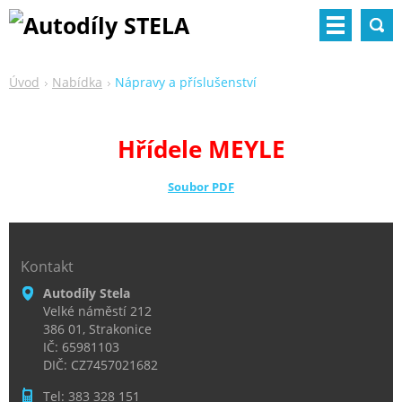
Úvod
Nabídka
Nápravy a příslušenství
Hřídele MEYLE
Soubor PDF
Kontakt
Autodíly Stela
Velké náměstí 212
386 01, Strakonice
IČ: 65981103
DIČ: CZ7457021682
Tel: 383 328 151