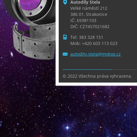
Autodíly Stela
Velké náměstí 212
386 01, Strakonice
IČ: 65981103
DIČ: CZ7457021682
Tel: 383 328 151
Mob: +420 603 113 023
autodily
.stela@m
ybox.cz
© 2022 Všechna práva vyhrazena.