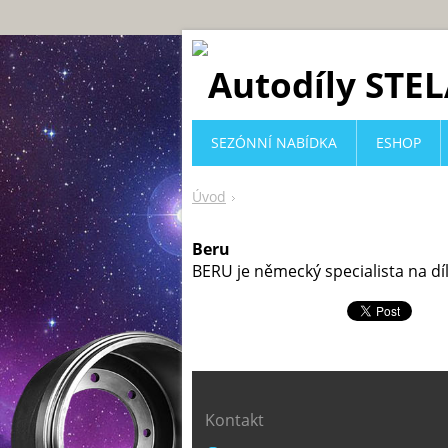
SEZÓNNÍ NABÍDKA
ESHOP
Úvod
Beru
BERU je německý specialista na díl
Kontakt