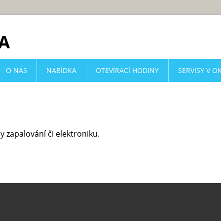
O NÁS
NABÍDKA
OTEVÍRACÍ HODINY
SERVISY V O
y zapalování či elektroniku.