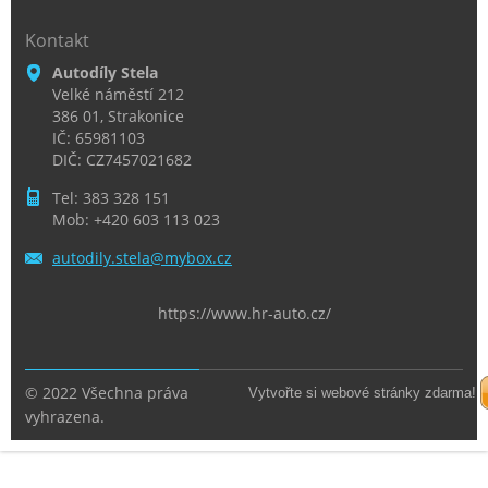
Kontakt
Autodíly Stela
Velké náměstí 212
386 01, Strakonice
IČ: 65981103
DIČ: CZ7457021682
Tel: 383 328 151
Mob: +420 603 113 023
autodily
.stela@m
ybox.cz
https://www.hr-auto.cz/
© 2022 Všechna práva
Vytvořte si webové stránky zdarma!
vyhrazena.