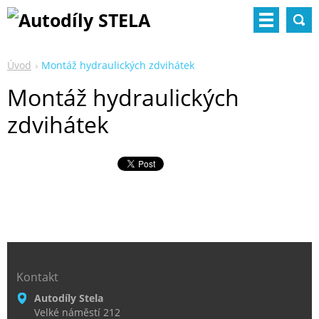
Úvod
Montáž hydraulických zdvihátek
Montáž hydraulických
zdvihátek
Kontakt
Autodíly Stela
Velké náměstí 212