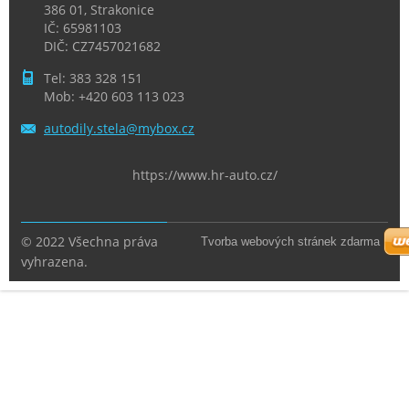
386 01, Strakonice
IČ: 65981103
DIČ: CZ7457021682
Tel: 383 328 151
Mob: +420 603 113 023
autodily
.stela@m
ybox.cz
https://www.hr-auto.cz/
© 2022 Všechna práva
Tvorba webových stránek zdarma
vyhrazena.