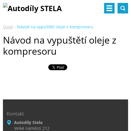
Úvod
Návod na vypuštětí oleje z kompresoru
Návod na vypuštětí oleje z
kompresoru
Kontakt
Autodíly Stela
Velké náměstí 212