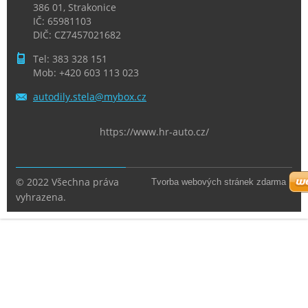
386 01, Strakonice
IČ: 65981103
DIČ: CZ7457021682
Tel: 383 328 151
Mob: +420 603 113 023
autodily
.stela@m
ybox.cz
https://www.hr-auto.cz/
© 2022 Všechna práva
Tvorba webových stránek zdarma
vyhrazena.