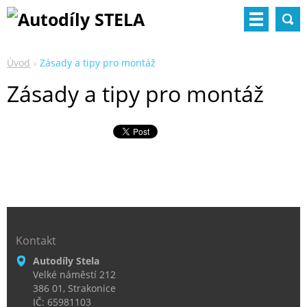
Úvod
Zásady a tipy pro montáž
Zásady a tipy pro montáž
Kontakt
Autodíly Stela
Velké náměstí 212
386 01, Strakonice
IČ: 65981103