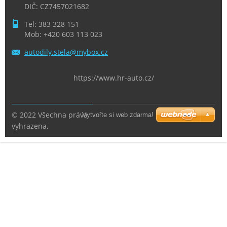
DIČ: CZ7457021682
Tel: 383 328 151
Mob: +420 603 113 023
autodily
.stela@m
ybox.cz
https://www.hr-auto.cz/
© 2022 Všechna práva
Vytvořte si web zdarma!
vyhrazena.